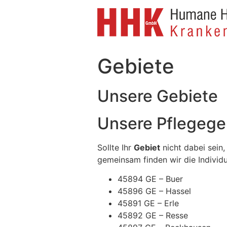
Skip
to
content
Gebiete
Unsere Gebiete
Unsere Pflegege
Sollte Ihr
Gebiet
nicht dabei sein,
gemeinsam finden wir die Individu
45894 GE – Buer
45896 GE – Hassel
45891 GE – Erle
45892 GE – Resse